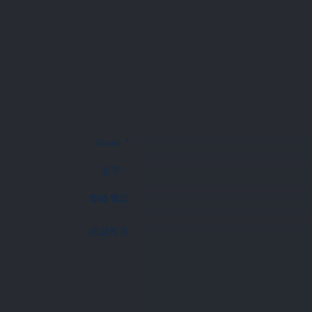
聯
Email: *
名字: *
聯絡電話
訊息留言