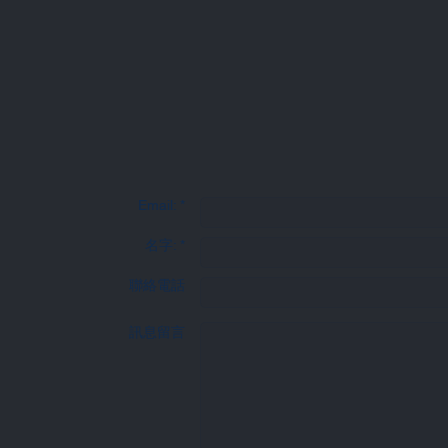
聯
Email: *
名字: *
聯絡電話
訊息留言