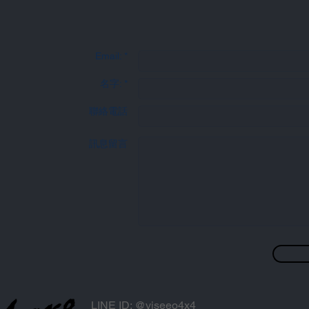
聯
Email: *
名字: *
聯絡電話
訊息留言
LINE ID: @viseeo4x4