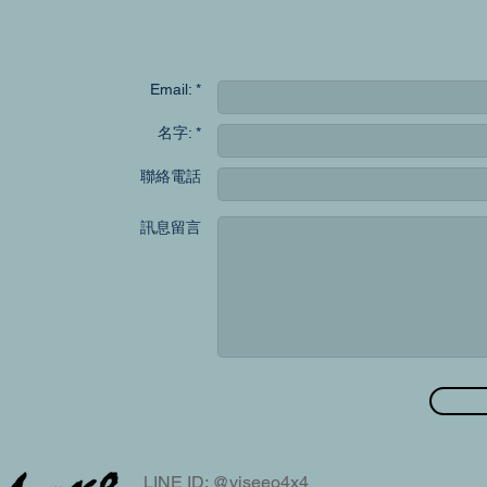
聯
Email: *
名字: *
聯絡電話
訊息留言
LINE ID: @viseeo4x4