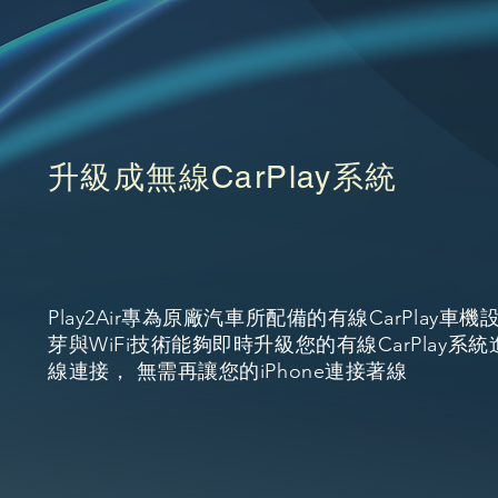
升級成無線CarPlay系統
Play2Air專為原廠汽車所配備的有線CarPlay車
芽與WiFi技術能夠即時升級您的有線CarPlay系
線連接， 無需再讓您的iPhone連接著線