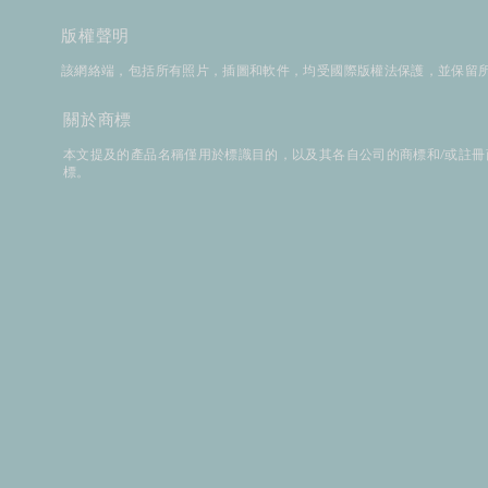
版權聲明
該網絡端，包括所有照片，插圖和軟件，均受國際版權法保護，並保留所有
​關於商標
本文提及的產品名稱僅用於標識目的，以及其各自公司的商標和/或註冊商標。 * iPho
標。