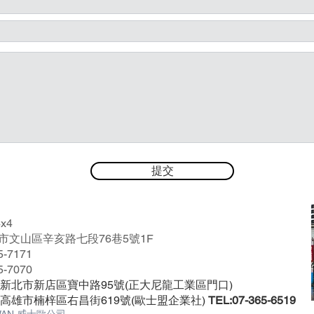
提交
4x4
北市文山區辛亥路七段76巷5號1F
5-7171
5-7070
1 新北市新店區寶中路95號(正大尼龍工業區門口)
1 高雄市楠梓區右昌街619號(歐士盟企業社)
TEL:07-365-6519