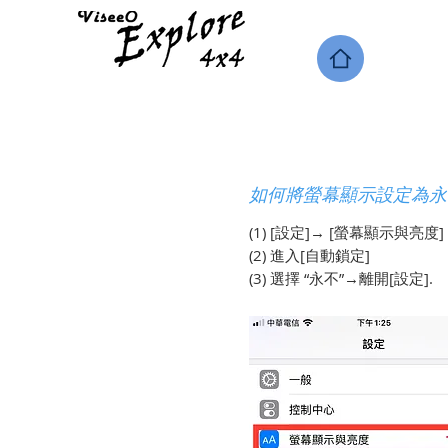
​如何將螢幕顯示設定為
(1) [設定]→ [螢幕顯示與亮度]
(2) 進入[自動鎖定]
(3) 選擇
“永不”→離開[設定].