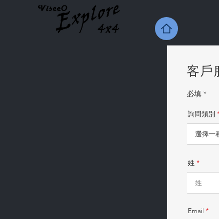
客戶
必填 *
詢問類別
姓
Email