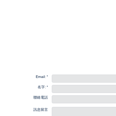
聯
Email: *
名字: *
聯絡電話
訊息留言