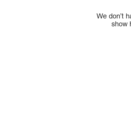
We don’t h
show h