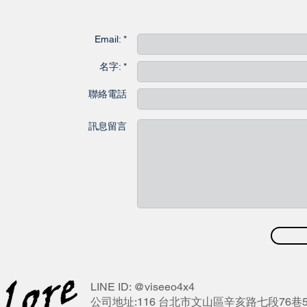
聯
Email: *
名字: *
聯絡電話
訊息留言
LINE ID: @viseeo4x4
公司地址:116 台北市文山區辛亥路七段76巷5